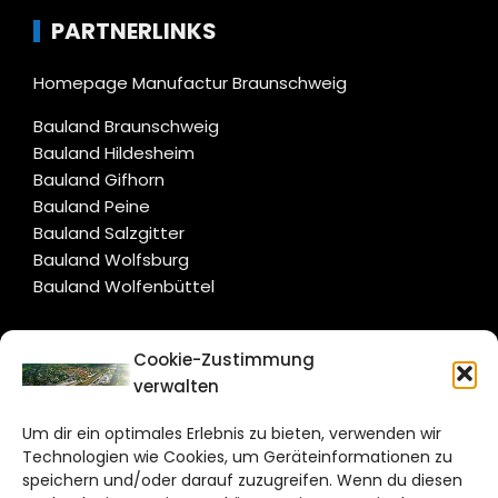
PARTNERLINKS
Homepage Manufactur Braunschweig
Bauland Braunschweig
Bauland Hildesheim
Bauland Gifhorn
Bauland Peine
Bauland Salzgitter
Bauland Wolfsburg
Bauland Wolfenbüttel
CITYLIFE!
Cookie-Zustimmung
verwalten
wolfsburg@citylifemedien.de
Um dir ein optimales Erlebnis zu bieten, verwenden wir
Bruchtorwall 12
Technologien wie Cookies, um Geräteinformationen zu
38100 Braunschweig
speichern und/oder darauf zuzugreifen. Wenn du diesen