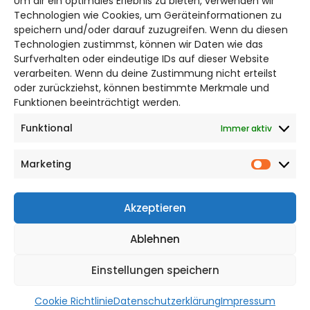
Um dir ein optimales Erlebnis zu bieten, verwenden wir
Bruchtorwall 12
Technologien wie Cookies, um Geräteinformationen zu
38100 Braunschweig
speichern und/oder darauf zuzugreifen. Wenn du diesen
Telefon: 0531 387220 – 65
Technologien zustimmst, können wir Daten wie das
Surfverhalten oder eindeutige IDs auf dieser Website
verarbeiten. Wenn du deine Zustimmung nicht erteilst
DAS STADTMAGAZIN FÜR
oder zurückziehst, können bestimmte Merkmale und
WOLFSBURG
Funktionen beeinträchtigt werden.
Funktional
Immer aktiv
Impressum
Datenschutzerklärung
Marketing
Cookie Richtlinie
Market
CITYLIFE! BEI FACEBOOK
Akzeptieren
Ablehnen
Einstellungen speichern
WordPress Theme |
Viral
by HashThemes
Cookie Richtlinie
Datenschutzerklärung
Impressum