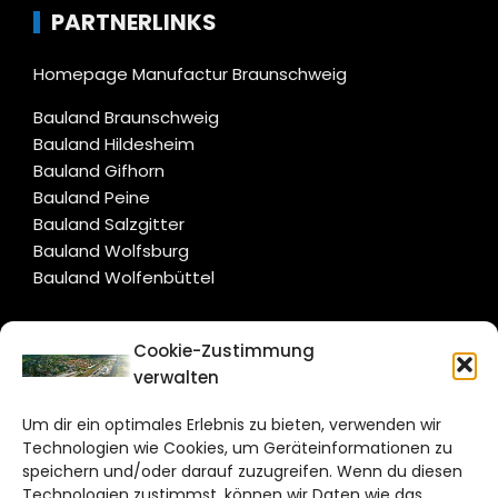
PARTNERLINKS
Homepage Manufactur Braunschweig
Bauland Braunschweig
Bauland Hildesheim
Bauland Gifhorn
Bauland Peine
Bauland Salzgitter
Bauland Wolfsburg
Bauland Wolfenbüttel
CITYLIFE!
Cookie-Zustimmung
verwalten
wolfsburg@citylifemedien.de
Um dir ein optimales Erlebnis zu bieten, verwenden wir
Bruchtorwall 12
Technologien wie Cookies, um Geräteinformationen zu
38100 Braunschweig
speichern und/oder darauf zuzugreifen. Wenn du diesen
Telefon: 0531 387220 – 65
Technologien zustimmst, können wir Daten wie das