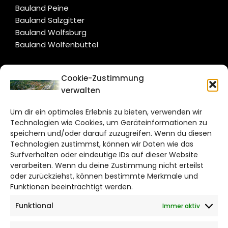
Bauland Peine
Bauland Salzgitter
Bauland Wolfsburg
Bauland Wolfenbüttel
CITYLIFE!
Cookie-Zustimmung
verwalten
wolfsburg@citylifemedien.de
Um dir ein optimales Erlebnis zu bieten, verwenden wir
Bruchtorwall 12
Technologien wie Cookies, um Geräteinformationen zu
38100 Braunschweig
speichern und/oder darauf zuzugreifen. Wenn du diesen
Telefon: 0531 387220 – 65
Technologien zustimmst, können wir Daten wie das
Surfverhalten oder eindeutige IDs auf dieser Website
verarbeiten. Wenn du deine Zustimmung nicht erteilst
DAS STADTMAGAZIN FÜR
oder zurückziehst, können bestimmte Merkmale und
WOLFSBURG
Funktionen beeinträchtigt werden.
Funktional
Immer aktiv
Impressum
Datenschutzerklärung