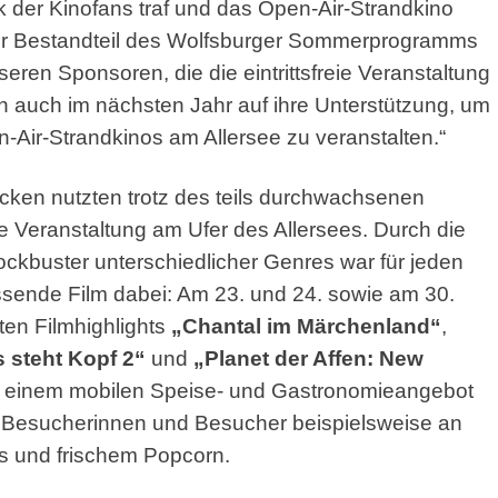
der Kinofans traf und das Open-Air-Strandkino
bter Bestandteil des Wolfsburger Sommerprogramms
eren Sponsoren, die die eintrittsfreie Veranstaltung
n auch im nächsten Jahr auf ihre Unterstützung, um
Air-Strandkinos am Allersee zu veranstalten.“
cken nutzten trotz des teils durchwachsenen
ie Veranstaltung am Ufer des Allersees. Durch die
ckbuster unterschiedlicher Genres war für jeden
sende Film dabei: Am 23. und 24. sowie am 30.
ten Filmhighlights
„Chantal im Märchenland“
,
s steht Kopf 2“
und
„Planet der Affen: New
mit einem mobilen Speise- und Gastronomieangebot
en Besucherinnen und Besucher beispielsweise an
s und frischem Popcorn.