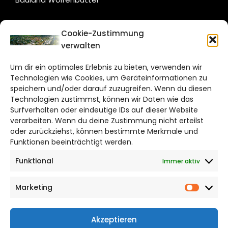
CITYLIFE!
Cookie-Zustimmung
verwalten
wolfsburg@citylifemedien.de
Um dir ein optimales Erlebnis zu bieten, verwenden wir
Bruchtorwall 12
Technologien wie Cookies, um Geräteinformationen zu
38100 Braunschweig
speichern und/oder darauf zuzugreifen. Wenn du diesen
Telefon: 0531 387220 – 65
Technologien zustimmst, können wir Daten wie das
Surfverhalten oder eindeutige IDs auf dieser Website
verarbeiten. Wenn du deine Zustimmung nicht erteilst
DAS STADTMAGAZIN FÜR
oder zurückziehst, können bestimmte Merkmale und
WOLFSBURG
Funktionen beeinträchtigt werden.
Funktional
Immer aktiv
Impressum
Datenschutzerklärung
Marketing
Cookie Richtlinie
Market
CITYLIFE! BEI FACEBOOK
Akzeptieren