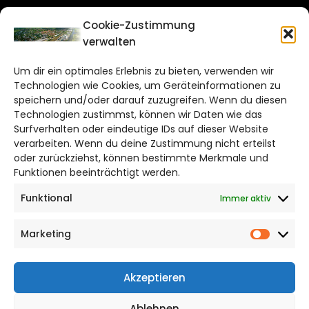
CITYLIFE!
Cookie-Zustimmung
verwalten
wolfsburg@citylifemedien.de
Um dir ein optimales Erlebnis zu bieten, verwenden wir
Bruchtorwall 12
Technologien wie Cookies, um Geräteinformationen zu
38100 Braunschweig
speichern und/oder darauf zuzugreifen. Wenn du diesen
Telefon: 0531 387220 – 65
Technologien zustimmst, können wir Daten wie das
Surfverhalten oder eindeutige IDs auf dieser Website
verarbeiten. Wenn du deine Zustimmung nicht erteilst
DAS STADTMAGAZIN FÜR
oder zurückziehst, können bestimmte Merkmale und
WOLFSBURG
Funktionen beeinträchtigt werden.
Funktional
Immer aktiv
Impressum
Datenschutzerklärung
Marketing
Cookie Richtlinie
Market
CITYLIFE! BEI FACEBOOK
Akzeptieren
Ablehnen