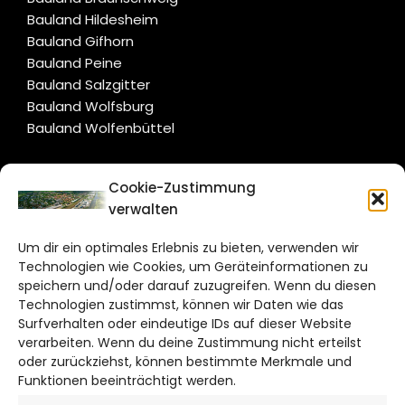
Bauland Hildesheim
Bauland Gifhorn
Bauland Peine
Bauland Salzgitter
Bauland Wolfsburg
Bauland Wolfenbüttel
CITYLIFE!
Cookie-Zustimmung
verwalten
wolfsburg@citylifemedien.de
Um dir ein optimales Erlebnis zu bieten, verwenden wir
Bruchtorwall 12
Technologien wie Cookies, um Geräteinformationen zu
38100 Braunschweig
speichern und/oder darauf zuzugreifen. Wenn du diesen
Telefon: 0531 387220 – 65
Technologien zustimmst, können wir Daten wie das
Surfverhalten oder eindeutige IDs auf dieser Website
verarbeiten. Wenn du deine Zustimmung nicht erteilst
DAS STADTMAGAZIN FÜR
oder zurückziehst, können bestimmte Merkmale und
WOLFSBURG
Funktionen beeinträchtigt werden.