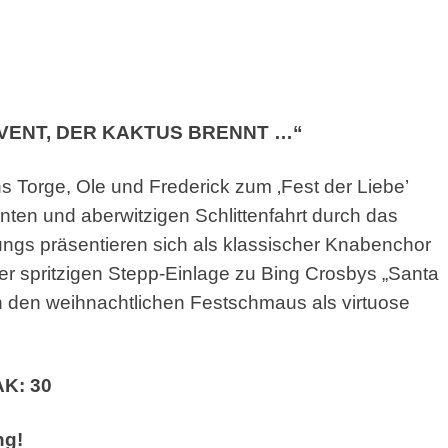
VENT, DER
KAKTUS BRENNT …“
ns Torge,
Ole und Frederick zum ‚Fest der Liebe’
santen und aberwitzigen
Schlittenfahrt durch das
ngs präsentieren sich als
klassischer Knabenchor
iner spritzigen Stepp-Einlage zu Bing
Crosbys „Santa
n den weihnachtlichen Festschmaus als
virtuose
AK: 30
ng!