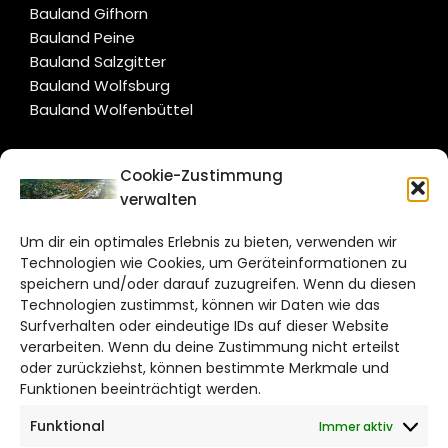
Bauland Gifhorn
Bauland Peine
Bauland Salzgitter
Bauland Wolfsburg
Bauland Wolfenbüttel
CITYLIFE!
Cookie-Zustimmung
verwalten
wolfsburg@citylifemedien.de
Um dir ein optimales Erlebnis zu bieten, verwenden wir
Bruchtorwall 12
Technologien wie Cookies, um Geräteinformationen zu
38100 Braunschweig
speichern und/oder darauf zuzugreifen. Wenn du diesen
Technologien zustimmst, können wir Daten wie das
Telefon: 0531 387220 – 65
Surfverhalten oder eindeutige IDs auf dieser Website
verarbeiten. Wenn du deine Zustimmung nicht erteilst
DAS STADTMAGAZIN FÜR
oder zurückziehst, können bestimmte Merkmale und
WOLFSBURG
Funktionen beeinträchtigt werden.
Funktional
Immer aktiv
Impressum