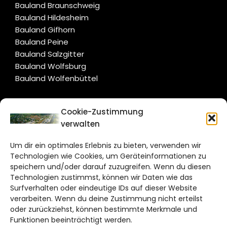
Bauland Braunschweig
Bauland Hildesheim
Bauland Gifhorn
Bauland Peine
Bauland Salzgitter
Bauland Wolfsburg
Bauland Wolfenbüttel
CITYLIFE!
Cookie-Zustimmung
verwalten
wolfsburg@citylifemedien.de
Um dir ein optimales Erlebnis zu bieten, verwenden wir
Bruchtorwall 12
Technologien wie Cookies, um Geräteinformationen zu
38100 Braunschweig
speichern und/oder darauf zuzugreifen. Wenn du diesen
Telefon: 0531 387220 – 65
Technologien zustimmst, können wir Daten wie das
Surfverhalten oder eindeutige IDs auf dieser Website
verarbeiten. Wenn du deine Zustimmung nicht erteilst
DAS STADTMAGAZIN FÜR
oder zurückziehst, können bestimmte Merkmale und
WOLFSBURG
Funktionen beeinträchtigt werden.