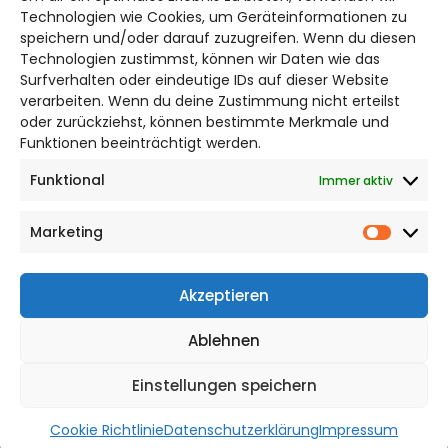
Bruchtorwall 12
Technologien wie Cookies, um Geräteinformationen zu
38100 Braunschweig
speichern und/oder darauf zuzugreifen. Wenn du diesen
Technologien zustimmst, können wir Daten wie das
Telefon: 0531 387220 – 65
Surfverhalten oder eindeutige IDs auf dieser Website
verarbeiten. Wenn du deine Zustimmung nicht erteilst
DAS STADTMAGAZIN FÜR
oder zurückziehst, können bestimmte Merkmale und
WOLFSBURG
Funktionen beeinträchtigt werden.
Funktional
Immer aktiv
Impressum
Datenschutzerklärung
Marketing
Cookie Richtlinie
Market
CITYLIFE! BEI FACEBOOK
Akzeptieren
Ablehnen
Einstellungen speichern
WordPress Theme |
Viral
by HashThemes
Cookie Richtlinie
Datenschutzerklärung
Impressum