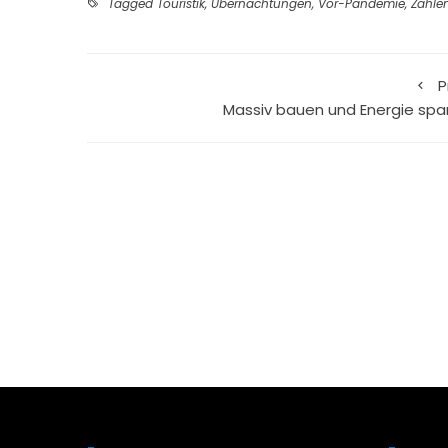
Tagged
Touristik
,
Übernachtungen
,
Vor-Pandemie
,
Zahle
P
Massiv bauen und Energie spa