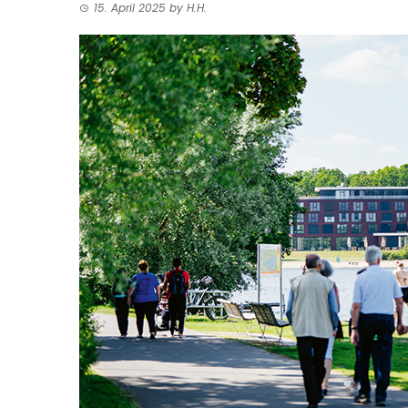
15. April 2025
by
H.H.