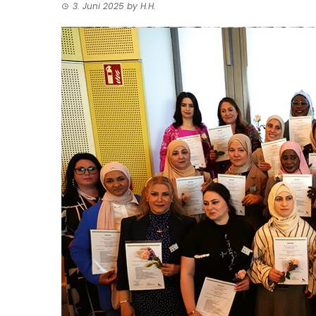
3. Juni 2025
by
H.H.