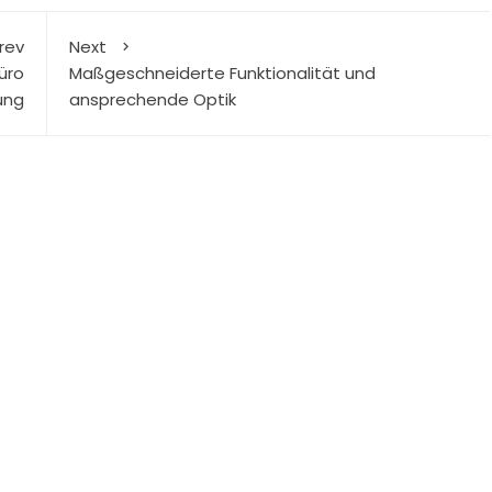
rev
Next
üro
Maßgeschneiderte Funktionalität und
ung
ansprechende Optik