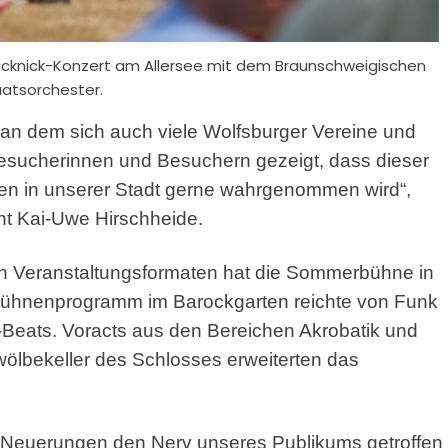
cknick-Konzert am Allersee mit dem Braunschweigischen
atsorchester.
 an dem sich auch viele Wolfsburger Vereine und
0 Besucherinnen und Besuchern gezeigt, dass dieser
en in unserer Stadt gerne wahrgenommen wird“,
ent Kai-Uwe Hirschheide.
n Veranstaltungsformaten hat die Sommerbühne in
Bühnenprogramm im Barockgarten reichte von Funk
-Beats. Voracts aus den Bereichen Akrobatik und
ölbekeller des Schlosses erweiterten das
en Neuerungen den Nerv unseres Publikums getroffen