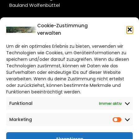
Bauland Wolfenbüttel
CITYLIFE!
Cookie-Zustimmung
verwalten
wolfsburg@citylifemedien.de
Um dir ein optimales Erlebnis zu bieten, verwenden wir
Bruchtorwall 12
Technologien wie Cookies, um Geräteinformationen zu
38100 Braunschweig
speichern und/oder darauf zuzugreifen. Wenn du diesen
Technologien zustimmst, können wir Daten wie das
Telefon: 0531 387220 – 65
Surfverhalten oder eindeutige IDs auf dieser Website
verarbeiten. Wenn du deine Zustimmung nicht erteilst
DAS STADTMAGAZIN FÜR
oder zurückziehst, können bestimmte Merkmale und
WOLFSBURG
Funktionen beeinträchtigt werden.
Funktional
Immer aktiv
Impressum
Datenschutzerklärung
Marketing
Cookie Richtlinie
Market
CITYLIFE! BEI FACEBOOK