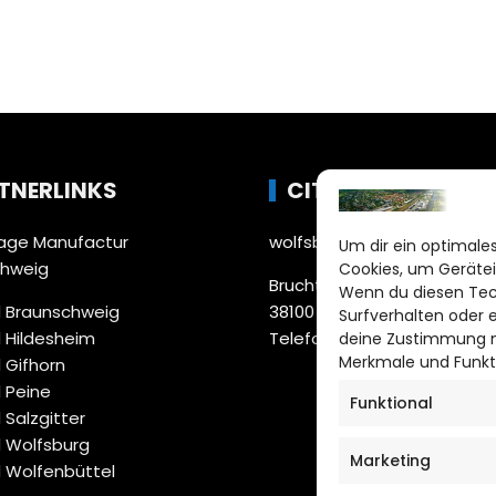
TNERLINKS
CITYLIFE!
ge Manufactur
wolfsburg@citylifemedien.
Um dir ein optimales
chweig
Cookies, um Gerätei
Bruchtorwall 12
Wenn du diesen Tec
 Braunschweig
38100 Braunschweig
Surfverhalten oder 
 Hildesheim
Telefon: 0531 387220 – 65
deine Zustimmung ni
Merkmale und Funkt
 Gifhorn
 Peine
Funktional
 Salzgitter
 Wolfsburg
Marketing
 Wolfenbüttel