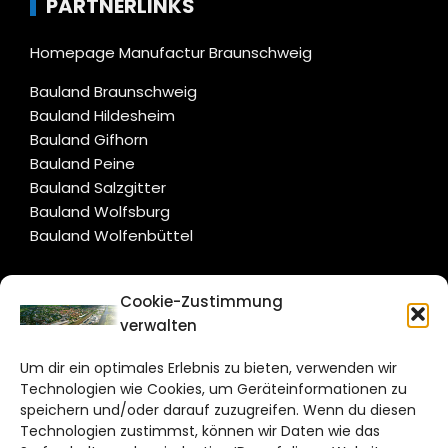
PARTNERLINKS
Homepage Manufactur Braunschweig
Bauland Braunschweig
Bauland Hildesheim
Bauland Gifhorn
Bauland Peine
Bauland Salzgitter
Bauland Wolfsburg
Bauland Wolfenbüttel
CITYLIFE!
Cookie-Zustimmung
verwalten
wolfsburg@citylifemedien.de
Um dir ein optimales Erlebnis zu bieten, verwenden wir
Bruchtorwall 12
Technologien wie Cookies, um Geräteinformationen zu
38100 Braunschweig
speichern und/oder darauf zuzugreifen. Wenn du diesen
Technologien zustimmst, können wir Daten wie das
Telefon: 0531 387220 – 65