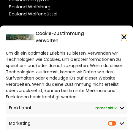
Bauland Wolfsburg
Bauland Wolfenbüttel
CITYLIFE!
Cookie-Zustimmung
verwalten
wolfsburg@citylifemedien.de
Um dir ein optimales Erlebnis zu bieten, verwenden wir
Bruchtorwall 12
Technologien wie Cookies, um Geräteinformationen zu
38100 Braunschweig
speichern und/oder darauf zuzugreifen. Wenn du diesen
Technologien zustimmst, können wir Daten wie das
Telefon: 0531 387220 – 65
Surfverhalten oder eindeutige IDs auf dieser Website
verarbeiten. Wenn du deine Zustimmung nicht erteilst
DAS STADTMAGAZIN FÜR
oder zurückziehst, können bestimmte Merkmale und
WOLFSBURG
Funktionen beeinträchtigt werden.
Funktional
Immer aktiv
Impressum
Datenschutzerklärung
Marketing
Cookie Richtlinie
Market