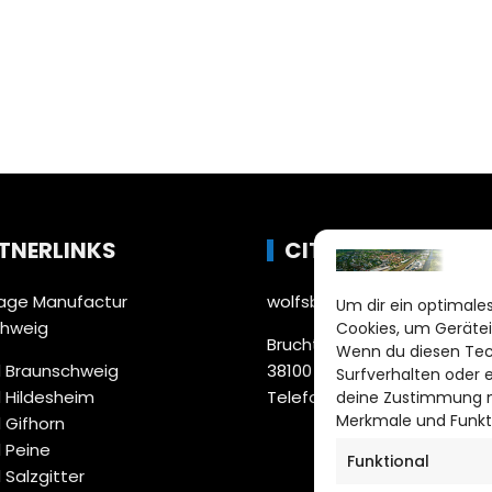
TNERLINKS
CITYLIFE!
ge Manufactur
wolfsburg@citylifemedien.
Um dir ein optimales
chweig
Cookies, um Gerätei
Bruchtorwall 12
Wenn du diesen Tec
 Braunschweig
38100 Braunschweig
Surfverhalten oder 
 Hildesheim
Telefon: 0531 387220 – 65
deine Zustimmung ni
Merkmale und Funkt
 Gifhorn
 Peine
Funktional
 Salzgitter