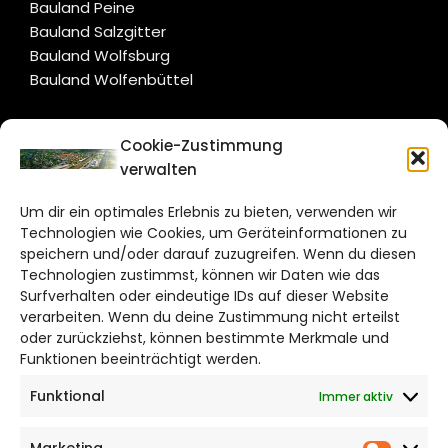
Bauland Peine
Bauland Salzgitter
Bauland Wolfsburg
Bauland Wolfenbüttel
CITYLIFE!
Cookie-Zustimmung
verwalten
wolfsburg@citylifemedien.de
Um dir ein optimales Erlebnis zu bieten, verwenden wir
Bruchtorwall 12
Technologien wie Cookies, um Geräteinformationen zu
38100 Braunschweig
speichern und/oder darauf zuzugreifen. Wenn du diesen
Technologien zustimmst, können wir Daten wie das
Telefon: 0531 387220 – 65
Surfverhalten oder eindeutige IDs auf dieser Website
verarbeiten. Wenn du deine Zustimmung nicht erteilst
DAS STADTMAGAZIN FÜR
oder zurückziehst, können bestimmte Merkmale und
WOLFSBURG
Funktionen beeinträchtigt werden.
Funktional
Immer aktiv
Impressum
Datenschutzerklärung