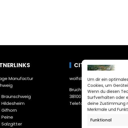
TNERLINKS
CITYLIFE!
ge Manufactur
wolfsburg@citylifemedien.
Um dir ein optimales
chweig
Cookies, um Gerätei
Bruchtorwall 12
Wenn du diesen Tec
 Braunschweig
38100 Braunschweig
Surfverhalten oder 
 Hildesheim
Telefon: 0531 387220 – 65
deine Zustimmung ni
Merkmale und Funkt
 Gifhorn
 Peine
Funktional
 Salzgitter