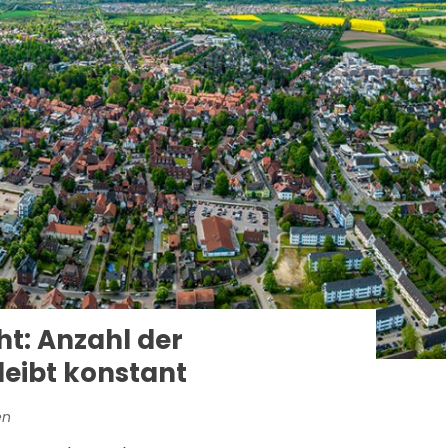
t: Anzahl der
eibt konstant
en