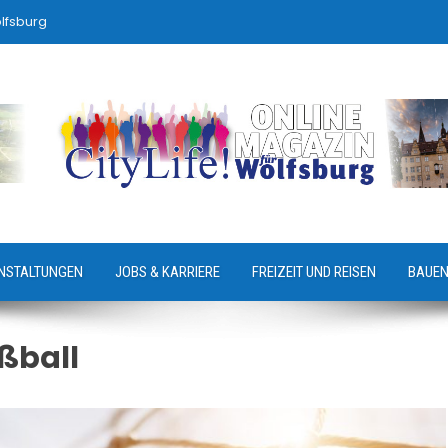
lfsburg
NSTALTUNGEN
JOBS & KARRIERE
FREIZEIT UND REISEN
BAUEN
ßball