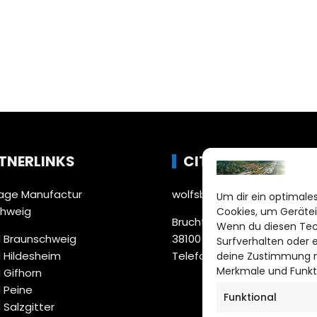
TNERLINKS
CITYLIFE!
ge Manufactur
wolfsburg@citylifemedien.
Um dir ein optimales
chweig
Cookies, um Gerätei
Bruchtorwall 12
Wenn du diesen Tec
 Braunschweig
38100 Braunschweig
Surfverhalten oder 
 Hildesheim
Telefon: 0531 387220 – 65
deine Zustimmung ni
Merkmale und Funkt
 Gifhorn
 Peine
Funktional
 Salzgitter