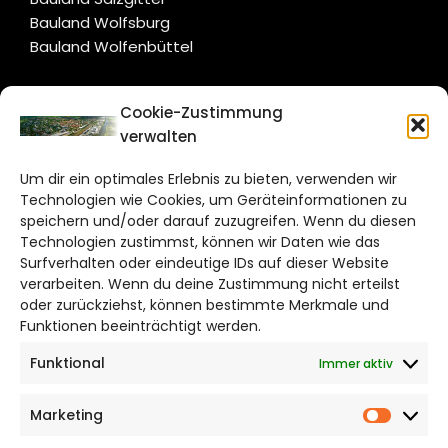
Bauland Wolfsburg
Bauland Wolfenbüttel
CITYLIFE!
Cookie-Zustimmung
verwalten
wolfsburg@citylifemedien.de
Um dir ein optimales Erlebnis zu bieten, verwenden wir
Bruchtorwall 12
Technologien wie Cookies, um Geräteinformationen zu
38100 Braunschweig
speichern und/oder darauf zuzugreifen. Wenn du diesen
Technologien zustimmst, können wir Daten wie das
Telefon: 0531 387220 – 65
Surfverhalten oder eindeutige IDs auf dieser Website
verarbeiten. Wenn du deine Zustimmung nicht erteilst
DAS STADTMAGAZIN FÜR
oder zurückziehst, können bestimmte Merkmale und
WOLFSBURG
Funktionen beeinträchtigt werden.
Funktional
Immer aktiv
Impressum
Datenschutzerklärung
Marketing
Cookie Richtlinie
Market