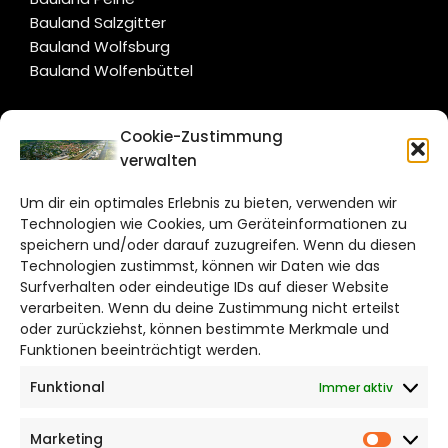
Bauland Salzgitter
Bauland Wolfsburg
Bauland Wolfenbüttel
CITYLIFE!
Cookie-Zustimmung
verwalten
wolfsburg@citylifemedien.de
Um dir ein optimales Erlebnis zu bieten, verwenden wir
Bruchtorwall 12
Technologien wie Cookies, um Geräteinformationen zu
38100 Braunschweig
speichern und/oder darauf zuzugreifen. Wenn du diesen
Technologien zustimmst, können wir Daten wie das
Telefon: 0531 387220 – 65
Surfverhalten oder eindeutige IDs auf dieser Website
verarbeiten. Wenn du deine Zustimmung nicht erteilst
DAS STADTMAGAZIN FÜR
oder zurückziehst, können bestimmte Merkmale und
WOLFSBURG
Funktionen beeinträchtigt werden.
Funktional
Immer aktiv
Impressum
Datenschutzerklärung
Marketing
Cookie Richtlinie