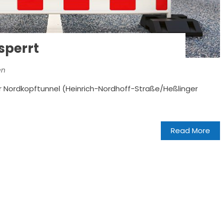
sperrt
en
r Nordkopftunnel (Heinrich-Nordhoff-Straße/Heßlinger
Read More