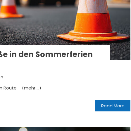
ße in den Sommerferien
en
en Route – (mehr …)
Read More