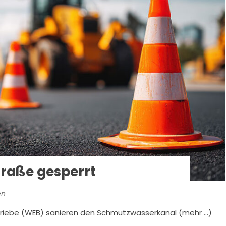
traße gesperrt
en
riebe (WEB) sanieren den Schmutzwasserkanal (mehr …)