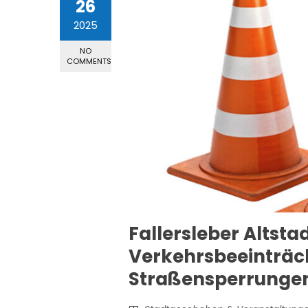
26
2025
NO
COMMENTS
Fallersleber Altstad
Verkehrsbeeinträc
Straßensperrungen