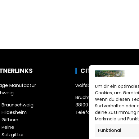
TNERLINKS
CITYLIFE!
ge Manufactur
wolfsburg@citylifemedien.
Um dir ein optimales
chweig
Cookies, um Gerätei
Bruchtorwall 12
Wenn du diesen Tec
 Braunschweig
38100 Braunschweig
Surfverhalten oder 
 Hildesheim
Telefon: 0531 387220 – 65
deine Zustimmung ni
Merkmale und Funkt
 Gifhorn
 Peine
Funktional
 Salzgitter