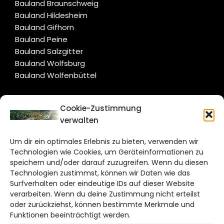
Bauland Braunschweig
Bauland Hildesheim
Bauland Gifhorn
Bauland Peine
Bauland Salzgitter
Bauland Wolfsburg
Bauland Wolfenbüttel
CITYLIFE!
Cookie-Zustimmung
verwalten
wolfsburg@citylifemedien.de
Um dir ein optimales Erlebnis zu bieten, verwenden wir
Bruchtorwall 12
Technologien wie Cookies, um Geräteinformationen zu
38100 Braunschweig
speichern und/oder darauf zuzugreifen. Wenn du diesen
Telefon: 0531 387220 – 65
Technologien zustimmst, können wir Daten wie das
Surfverhalten oder eindeutige IDs auf dieser Website
verarbeiten. Wenn du deine Zustimmung nicht erteilst
DAS STADTMAGAZIN FÜR
oder zurückziehst, können bestimmte Merkmale und
WOLFSBURG
Funktionen beeinträchtigt werden.