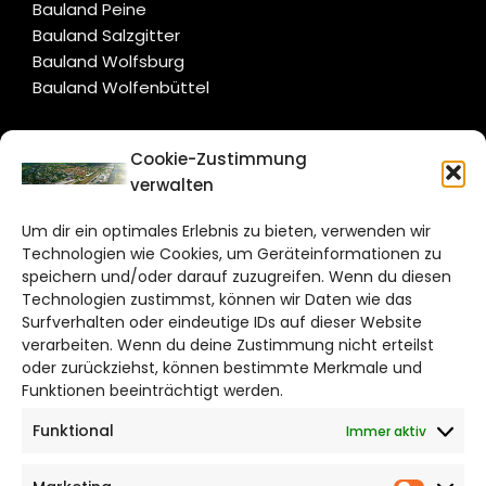
Bauland Peine
Bauland Salzgitter
Bauland Wolfsburg
Bauland Wolfenbüttel
CITYLIFE!
Cookie-Zustimmung
verwalten
wolfsburg@citylifemedien.de
Um dir ein optimales Erlebnis zu bieten, verwenden wir
Bruchtorwall 12
Technologien wie Cookies, um Geräteinformationen zu
38100 Braunschweig
speichern und/oder darauf zuzugreifen. Wenn du diesen
Telefon: 0531 387220 – 65
Technologien zustimmst, können wir Daten wie das
Surfverhalten oder eindeutige IDs auf dieser Website
verarbeiten. Wenn du deine Zustimmung nicht erteilst
DAS STADTMAGAZIN FÜR
oder zurückziehst, können bestimmte Merkmale und
WOLFSBURG
Funktionen beeinträchtigt werden.
Funktional
Immer aktiv
Impressum
Datenschutzerklärung