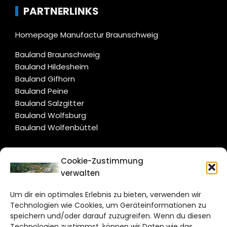
PARTNERLINKS
Homepage Manufactur Braunschweig
Bauland Braunschweig
Bauland Hildesheim
Bauland Gifhorn
Bauland Peine
Bauland Salzgitter
Bauland Wolfsburg
Bauland Wolfenbüttel
CITYLIFE!
Cookie-Zustimmung
verwalten
wolfsburg@citylifemedien.de
Um dir ein optimales Erlebnis zu bieten, verwenden wir
Bruchtorwall 12
Technologien wie Cookies, um Geräteinformationen zu
38100 Braunschweig
speichern und/oder darauf zuzugreifen. Wenn du diesen
Telefon: 0531 387220 – 65
Technologien zustimmst, können wir Daten wie das