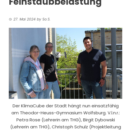
Feinstaubbelastung
27. Mai 2024
by
So.S.
Der KlimaCube der Stadt hängt nun einsatzfähig
am Theodor-Heuss-Gymnasium Wolfsburg. V.l.n.r.:
Petra Rose (Lehrerin am THG), Birgit Dybowski
(Lehrerin am THG), Christoph Schulz (Projektleitung