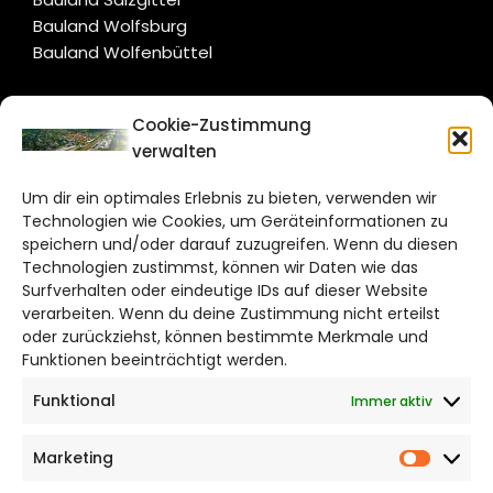
Bauland Wolfsburg
Bauland Wolfenbüttel
CITYLIFE!
Cookie-Zustimmung
verwalten
wolfsburg@citylifemedien.de
Um dir ein optimales Erlebnis zu bieten, verwenden wir
Bruchtorwall 12
Technologien wie Cookies, um Geräteinformationen zu
38100 Braunschweig
speichern und/oder darauf zuzugreifen. Wenn du diesen
Telefon: 0531 387220 – 65
Technologien zustimmst, können wir Daten wie das
Surfverhalten oder eindeutige IDs auf dieser Website
verarbeiten. Wenn du deine Zustimmung nicht erteilst
DAS STADTMAGAZIN FÜR
oder zurückziehst, können bestimmte Merkmale und
WOLFSBURG
Funktionen beeinträchtigt werden.
Funktional
Immer aktiv
Impressum
Datenschutzerklärung
Marketing
Cookie Richtlinie
Market