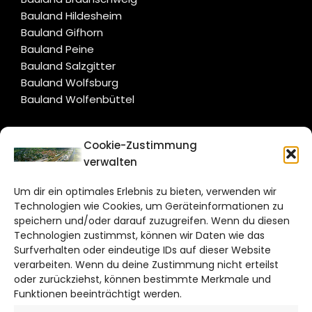
Bauland Hildesheim
Bauland Gifhorn
Bauland Peine
Bauland Salzgitter
Bauland Wolfsburg
Bauland Wolfenbüttel
CITYLIFE!
Cookie-Zustimmung
verwalten
wolfsburg@citylifemedien.de
Um dir ein optimales Erlebnis zu bieten, verwenden wir
Bruchtorwall 12
Technologien wie Cookies, um Geräteinformationen zu
38100 Braunschweig
speichern und/oder darauf zuzugreifen. Wenn du diesen
Telefon: 0531 387220 – 65
Technologien zustimmst, können wir Daten wie das
Surfverhalten oder eindeutige IDs auf dieser Website
verarbeiten. Wenn du deine Zustimmung nicht erteilst
DAS STADTMAGAZIN FÜR
oder zurückziehst, können bestimmte Merkmale und
WOLFSBURG
Funktionen beeinträchtigt werden.