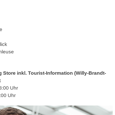
e
ick
hleuse
tore inkl. Tourist-Information (Willy-Brandt-
:
:00 Uhr
 Uhr