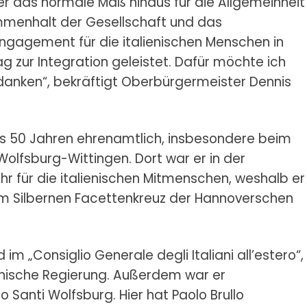
ber das normale Maß hinaus für die Allgemeinheit
ammenhalt der Gesellschaft und das
ngagement für die italienischen Menschen in
ag zur Integration geleistet. Dafür möchte ich
edanken“, bekräftigt Oberbürgermeister Dennis
als 50 Jahren ehrenamtlich, insbesondere beim
Wolfsburg-Wittingen. Dort war er in der
hr für die italienischen Mitmenschen, weshalb er
m Silbernen Facettenkreuz der Hannoverschen
im „Consiglio Generale degli Italiani all’estero“,
enische Regierung. Außerdem war er
 Santi Wolfsburg. Hier hat Paolo Brullo