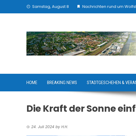
Skip
Samstag, August 8
Nachrichten rund um Wolf
to
content
HOME
BREAKING NEWS
STADTGESCHEHEN & VERA
Die Kraft der Sonne ei
24. Juli 2024
by
H.H.