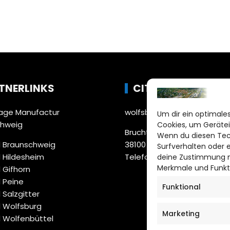
TNERLINKS
CITYLIFE!
ge Manufactur
wolfsburg@citylifemedien.
Um dir ein optimales
chweig
Cookies, um Gerätei
Bruchtorwall 12
Wenn du diesen Tec
 Braunschweig
38100 Braunschweig
Surfverhalten oder 
 Hildesheim
Telefon: 0531 387220 – 65
deine Zustimmung ni
Merkmale und Funkt
 Gifhorn
 Peine
Funktional
 Salzgitter
 Wolfsburg
Marketing
 Wolfenbüttel