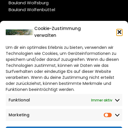
Bauland Wolfsburg
Bauland Wolfenbüttel
CITYLIFE!
Cookie-Zustimmung
verwalten
wolfsburg@citylifemedien.de
Um dir ein optimales Erlebnis zu bieten, verwenden wir
Bruchtorwall 12
Technologien wie Cookies, um Geräteinformationen zu
38100 Braunschweig
speichern und/oder darauf zuzugreifen. Wenn du diesen
Telefon: 0531 387220 – 65
Technologien zustimmst, können wir Daten wie das
Surfverhalten oder eindeutige IDs auf dieser Website
verarbeiten. Wenn du deine Zustimmung nicht erteilst
DAS STADTMAGAZIN FÜR
oder zurückziehst, können bestimmte Merkmale und
WOLFSBURG
Funktionen beeinträchtigt werden.
Funktional
Immer aktiv
Impressum
Datenschutzerklärung
Marketing
Cookie Richtlinie
Market