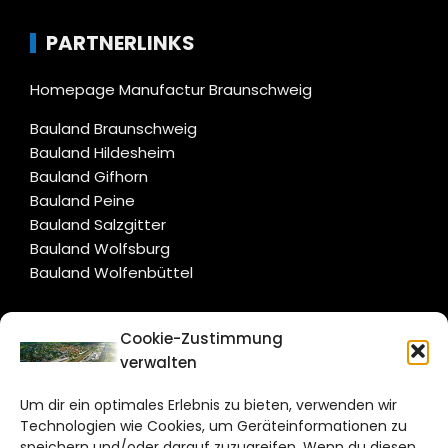
PARTNERLINKS
Homepage Manufactur Braunschweig
Bauland Braunschweig
Bauland Hildesheim
Bauland Gifhorn
Bauland Peine
Bauland Salzgitter
Bauland Wolfsburg
Bauland Wolfenbüttel
CITYLIFE!
Cookie-Zustimmung
verwalten
wolfsburg@citylifemedien.de
Um dir ein optimales Erlebnis zu bieten, verwenden wir
Bruchtorwall 12
Technologien wie Cookies, um Geräteinformationen zu
38100 Braunschweig
speichern und/oder darauf zuzugreifen. Wenn du diesen