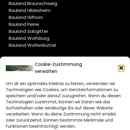
Bauland Braunschweig
Bauland Hildesheim
Bauland Gifhorn
Bauland Peine
Bauland Salzgitter
Bauland Wolfsburg
Bauland Wolfenbüttel
CITYLIFE!
Cookie-Zustimmung
verwalten
wolfsburg@citylifemedien.de
Um dir ein optimales Erlebnis zu bieten, verwenden wir
Bruchtorwall 12
Technologien wie Cookies, um Geräteinformationen zu
38100 Braunschweig
speichern und/oder darauf zuzugreifen. Wenn du diesen
Technologien zustimmst, können wir Daten wie das
Telefon: 0531 387220 – 65
Surfverhalten oder eindeutige IDs auf dieser Website
verarbeiten. Wenn du deine Zustimmung nicht erteilst
DAS STADTMAGAZIN FÜR
oder zurückziehst, können bestimmte Merkmale und
WOLFSBURG
Funktionen beeinträchtigt werden.