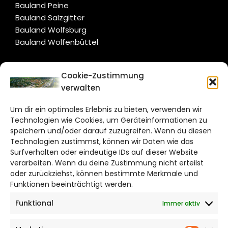
Bauland Peine
Bauland Salzgitter
Bauland Wolfsburg
Bauland Wolfenbüttel
CITYLIFE!
Cookie-Zustimmung
verwalten
wolfsburg@citylifemedien.de
Um dir ein optimales Erlebnis zu bieten, verwenden wir
Bruchtorwall 12
Technologien wie Cookies, um Geräteinformationen zu
38100 Braunschweig
speichern und/oder darauf zuzugreifen. Wenn du diesen
Telefon: 0531 387220 – 65
Technologien zustimmst, können wir Daten wie das
Surfverhalten oder eindeutige IDs auf dieser Website
verarbeiten. Wenn du deine Zustimmung nicht erteilst
DAS STADTMAGAZIN FÜR
oder zurückziehst, können bestimmte Merkmale und
WOLFSBURG
Funktionen beeinträchtigt werden.
Funktional
Immer aktiv
Impressum
Datenschutzerklärung