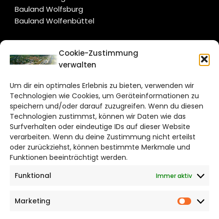
Bauland Wolfsburg
Bauland Wolfenbüttel
CITYLIFE!
Cookie-Zustimmung
verwalten
wolfsburg@citylifemedien.de
Um dir ein optimales Erlebnis zu bieten, verwenden wir
Bruchtorwall 12
Technologien wie Cookies, um Geräteinformationen zu
38100 Braunschweig
speichern und/oder darauf zuzugreifen. Wenn du diesen
Telefon: 0531 387220 – 65
Technologien zustimmst, können wir Daten wie das
Surfverhalten oder eindeutige IDs auf dieser Website
verarbeiten. Wenn du deine Zustimmung nicht erteilst
DAS STADTMAGAZIN FÜR
oder zurückziehst, können bestimmte Merkmale und
WOLFSBURG
Funktionen beeinträchtigt werden.
Funktional
Immer aktiv
Impressum
Datenschutzerklärung
Marketing
Cookie Richtlinie
Market