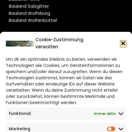
Bauland Salzgitter
Bauland Wolfsburg
Bauland Wolfenbüttel
CITYLIFE!
Cookie-Zustimmung
verwalten
wolfsburg@citylifemedien.de
Um dir ein optimales Erlebnis zu bieten, verwenden wir
Bruchtorwall 12
Technologien wie Cookies, um Geräteinformationen zu
38100 Braunschweig
speichern und/oder darauf zuzugreifen. Wenn du diesen
Telefon: 0531 387220 – 65
Technologien zustimmst, können wir Daten wie das
Surfverhalten oder eindeutige IDs auf dieser Website
verarbeiten. Wenn du deine Zustimmung nicht erteilst
DAS STADTMAGAZIN FÜR
oder zurückziehst, können bestimmte Merkmale und
WOLFSBURG
Funktionen beeinträchtigt werden.
Funktional
Immer aktiv
Impressum
Datenschutzerklärung
Marketing
Cookie Richtlinie
Market