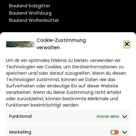
Bauland Salzgitter
Bauland Wolfsburg
Bauland Wolfenbüttel
CITYLIFE!
Cookie-Zustimmung
verwalten
wolfsburg@citylifemedien.de
Um dir ein optimales Erlebnis zu bieten, verwenden wir
Bruchtorwall 12
Technologien wie Cookies, um Geräteinformationen zu
38100 Braunschweig
speichern und/oder darauf zuzugreifen. Wenn du diesen
Technologien zustimmst, können wir Daten wie das
Telefon: 0531 387220 – 65
Surfverhalten oder eindeutige IDs auf dieser Website
verarbeiten. Wenn du deine Zustimmung nicht erteilst
DAS STADTMAGAZIN FÜR
oder zurückziehst, können bestimmte Merkmale und
WOLFSBURG
Funktionen beeinträchtigt werden.
Funktional
Immer aktiv
Impressum
Datenschutzerklärung
Marketing
Cookie Richtlinie
Market