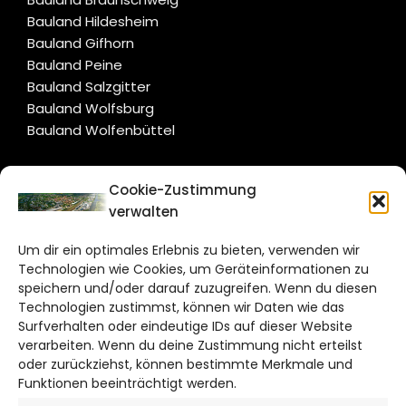
Bauland Hildesheim
Bauland Gifhorn
Bauland Peine
Bauland Salzgitter
Bauland Wolfsburg
Bauland Wolfenbüttel
CITYLIFE!
Cookie-Zustimmung
verwalten
wolfsburg@citylifemedien.de
Um dir ein optimales Erlebnis zu bieten, verwenden wir
Bruchtorwall 12
Technologien wie Cookies, um Geräteinformationen zu
38100 Braunschweig
speichern und/oder darauf zuzugreifen. Wenn du diesen
Telefon: 0531 387220 – 65
Technologien zustimmst, können wir Daten wie das
Surfverhalten oder eindeutige IDs auf dieser Website
verarbeiten. Wenn du deine Zustimmung nicht erteilst
DAS STADTMAGAZIN FÜR
oder zurückziehst, können bestimmte Merkmale und
WOLFSBURG
Funktionen beeinträchtigt werden.