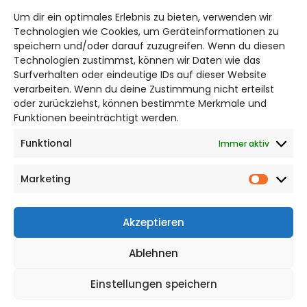
wolfsburg@citylifemedien.de
Um dir ein optimales Erlebnis zu bieten, verwenden wir
Bruchtorwall 12
Technologien wie Cookies, um Geräteinformationen zu
38100 Braunschweig
speichern und/oder darauf zuzugreifen. Wenn du diesen
Telefon: 0531 387220 – 65
Technologien zustimmst, können wir Daten wie das
Surfverhalten oder eindeutige IDs auf dieser Website
verarbeiten. Wenn du deine Zustimmung nicht erteilst
DAS STADTMAGAZIN FÜR
oder zurückziehst, können bestimmte Merkmale und
WOLFSBURG
Funktionen beeinträchtigt werden.
Funktional
Immer aktiv
Impressum
Datenschutzerklärung
Marketing
Cookie Richtlinie
Market
CITYLIFE! BEI FACEBOOK
Akzeptieren
Ablehnen
Einstellungen speichern