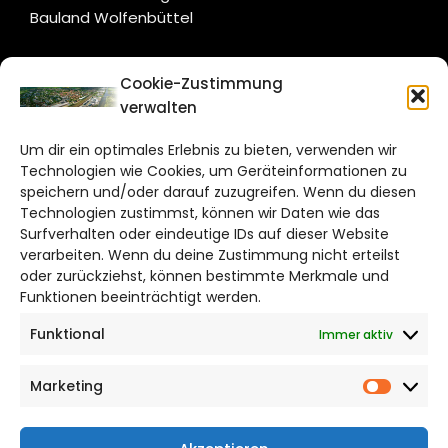
Bauland Wolfenbüttel
CITYLIFE!
Cookie-Zustimmung
verwalten
wolfsburg@citylifemedien.de
Um dir ein optimales Erlebnis zu bieten, verwenden wir
Bruchtorwall 12
Technologien wie Cookies, um Geräteinformationen zu
38100 Braunschweig
speichern und/oder darauf zuzugreifen. Wenn du diesen
Technologien zustimmst, können wir Daten wie das
Telefon: 0531 387220 – 65
Surfverhalten oder eindeutige IDs auf dieser Website
verarbeiten. Wenn du deine Zustimmung nicht erteilst
DAS STADTMAGAZIN FÜR
oder zurückziehst, können bestimmte Merkmale und
WOLFSBURG
Funktionen beeinträchtigt werden.
Funktional
Immer aktiv
Impressum
Datenschutzerklärung
Marketing
Cookie Richtlinie
Market
CITYLIFE! BEI FACEBOOK