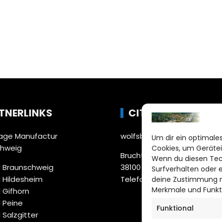
TNERLINKS
CITYLIFE!
ge Manufactur
wolfsburg@citylifemedien.
Um dir ein optimales
chweig
Cookies, um Gerätei
Bruchtorwall 12
Wenn du diesen Tec
 Braunschweig
38100 Braunschweig
Surfverhalten oder 
 Hildesheim
Telefon: 0531 387220 – 65
deine Zustimmung ni
Merkmale und Funkt
 Gifhorn
 Peine
Funktional
 Salzgitter