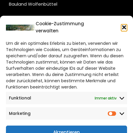
Bauland Wolfenbüttel
CITYLIFE!
Cookie-Zustimmung
verwalten
wolfsburg@citylifemedien.de
Um dir ein optimales Erlebnis zu bieten, verwenden wir
Bruchtorwall 12
Technologien wie Cookies, um Geräteinformationen zu
38100 Braunschweig
speichern und/oder darauf zuzugreifen. Wenn du diesen
Technologien zustimmst, können wir Daten wie das
Telefon: 0531 387220 – 65
Surfverhalten oder eindeutige IDs auf dieser Website
verarbeiten. Wenn du deine Zustimmung nicht erteilst
DAS STADTMAGAZIN FÜR
oder zurückziehst, können bestimmte Merkmale und
WOLFSBURG
Funktionen beeinträchtigt werden.
Funktional
Immer aktiv
Impressum
Datenschutzerklärung
Marketing
Cookie Richtlinie
Market
CITYLIFE! BEI FACEBOOK
Akzeptieren