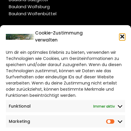
Bauland Wolfsburg
Bauland Wolfenbüttel
CITYLIFE!
Cookie-Zustimmung
verwalten
wolfsburg@citylifemedien.de
Um dir ein optimales Erlebnis zu bieten, verwenden wir
Bruchtorwall 12
Technologien wie Cookies, um Geräteinformationen zu
38100 Braunschweig
speichern und/oder darauf zuzugreifen. Wenn du diesen
Technologien zustimmst, können wir Daten wie das
Telefon: 0531 387220 – 65
Surfverhalten oder eindeutige IDs auf dieser Website
verarbeiten. Wenn du deine Zustimmung nicht erteilst
DAS STADTMAGAZIN FÜR
oder zurückziehst, können bestimmte Merkmale und
WOLFSBURG
Funktionen beeinträchtigt werden.
Funktional
Immer aktiv
Impressum
Datenschutzerklärung
Marketing
Cookie Richtlinie
Market