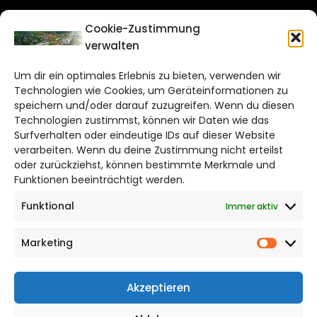
CITYLIFE!
Cookie-Zustimmung
verwalten
wolfsburg@citylifemedien.de
Um dir ein optimales Erlebnis zu bieten, verwenden wir
Bruchtorwall 12
Technologien wie Cookies, um Geräteinformationen zu
38100 Braunschweig
speichern und/oder darauf zuzugreifen. Wenn du diesen
Technologien zustimmst, können wir Daten wie das
Telefon: 0531 387220 – 65
Surfverhalten oder eindeutige IDs auf dieser Website
verarbeiten. Wenn du deine Zustimmung nicht erteilst
DAS STADTMAGAZIN FÜR
oder zurückziehst, können bestimmte Merkmale und
WOLFSBURG
Funktionen beeinträchtigt werden.
Funktional
Immer aktiv
Impressum
Datenschutzerklärung
Marketing
Cookie Richtlinie
Market
CITYLIFE! BEI FACEBOOK
Akzeptieren