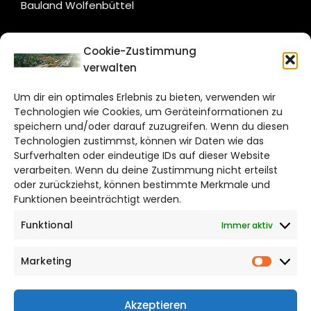
Bauland Wolfenbüttel
CITYLIFE!
Cookie-Zustimmung
verwalten
wolfsburg@citylifemedien.de
Um dir ein optimales Erlebnis zu bieten, verwenden wir
Bruchtorwall 12
Technologien wie Cookies, um Geräteinformationen zu
38100 Braunschweig
speichern und/oder darauf zuzugreifen. Wenn du diesen
Technologien zustimmst, können wir Daten wie das
Telefon: 0531 387220 – 65
Surfverhalten oder eindeutige IDs auf dieser Website
verarbeiten. Wenn du deine Zustimmung nicht erteilst
DAS STADTMAGAZIN FÜR
oder zurückziehst, können bestimmte Merkmale und
WOLFSBURG
Funktionen beeinträchtigt werden.
Funktional
Immer aktiv
Impressum
Datenschutzerklärung
Marketing
Cookie Richtlinie
Market
CITYLIFE! BEI FACEBOOK
Akzeptieren